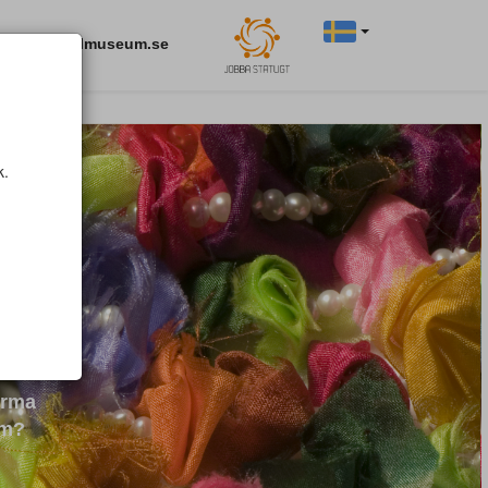
Till nationalmuseum.se
k.
orma
um?