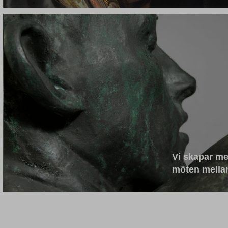
Vi skapar me
möten mella