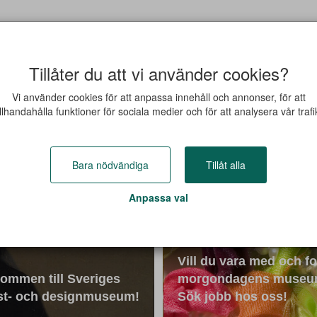
 jobb
Jobba hos oss
Om Nationalmuseum
För studenter
Tillåter du att vi använder cookies?
Vi använder cookies för att anpassa innehåll och annonser, för att
illhandahålla funktioner för sociala medier och för att analysera vår trafi
Bara nödvändiga
Tillåt alla
Anpassa val
Vill du vara med och f
ommen till Sveriges
morgondagens muse
st- och designmuseum!
Sök jobb hos oss!