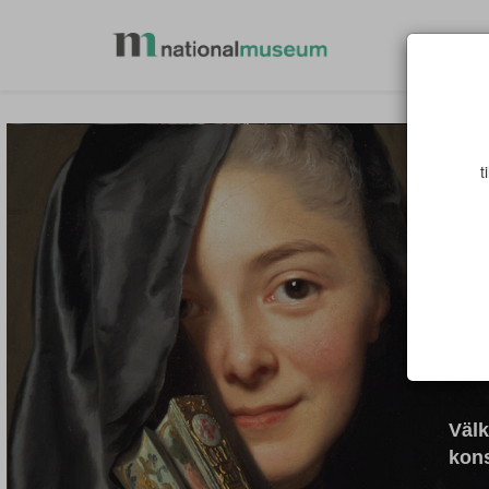
Lediga
t
Välk
kon