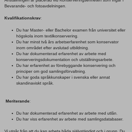
Anställningen är placerad vid Konserveringsenheten som ingår i
Bevarande- och fotoavdelningen.
Kvalifikationskrav
:
Du har Master- eller Bachelor examen från universitet eller
högskola inom textilkonservering.
Du har minst två års arbetserfarenhet som konservator
inom området efter avslutad utbildning.
Du har dokumenterad erfarenhet av arbete med
konserveringsdokumentation och utställningsarbete.
Du har erfarenhet av förebyggande konservering och
principer om god samlingsförvaltning.
Du har goda språkkunskaper i svenska eller annat
skandinaviskt språk.
Meriterande
:
Du har dokumenterad erfarenhet av arbete med utlån.
Du har viss erfarenhet av arbete med samlingsdatabaser.
Vi utgår från att du kan arbeta båda självständigt och i grupp. Du