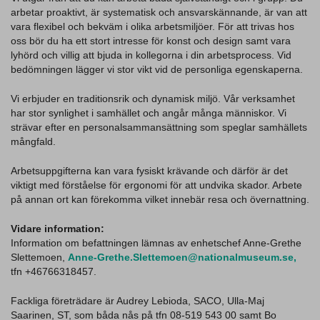
arbetar proaktivt, är systematisk och ansvarskännande, är van att
vara flexibel och bekväm i olika arbetsmiljöer. För att trivas hos
oss bör du ha ett stort intresse för konst och design samt vara
lyhörd och villig att bjuda in kollegorna i din arbetsprocess. Vid
bedömningen lägger vi stor vikt vid de personliga egenskaperna.
Vi erbjuder en traditionsrik och dynamisk miljö. Vår verksamhet
har stor synlighet i samhället och angår många människor. Vi
strävar efter en personalsammansättning som speglar samhällets
mångfald.
Arbetsuppgifterna kan vara fysiskt krävande och därför är det
viktigt med förståelse för ergonomi för att undvika skador. Arbete
på annan ort kan förekomma vilket innebär resa och övernattning.
Vidare information:
Information om befattningen lämnas av enhetschef Anne-Grethe
Slettemoen,
Anne-Grethe.Slettemoen@nationalmuseum.se,
tfn +46766318457.
Fackliga företrädare är Audrey Lebioda, SACO, Ulla-Maj
Saarinen, ST, som båda nås på tfn 08-519 543 00 samt Bo