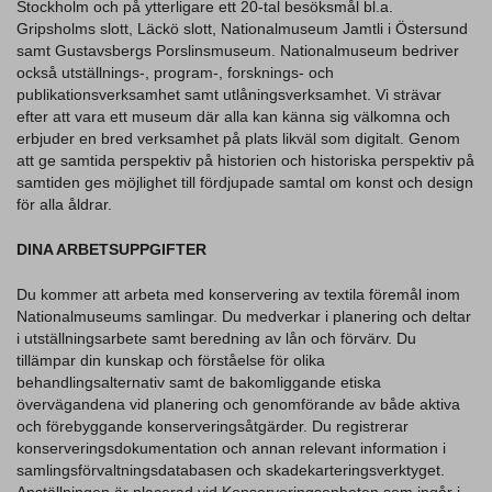
Stockholm och på ytterligare ett 20-tal besöksmål bl.a.
Gripsholms slott, Läckö slott, Nationalmuseum Jamtli i Östersund
samt Gustavsbergs Porslinsmuseum. Nationalmuseum bedriver
också utställnings-, program-, forsknings- och
publikationsverksamhet samt utlåningsverksamhet. Vi strävar
efter att vara ett museum där alla kan känna sig välkomna och
erbjuder en bred verksamhet på plats likväl som digitalt. Genom
att ge samtida perspektiv på historien och historiska perspektiv på
samtiden ges möjlighet till fördjupade samtal om konst och design
för alla åldrar.
DINA ARBETSUPPGIFTER
Du kommer att arbeta med konservering av textila föremål inom
Nationalmuseums samlingar. Du medverkar i planering och deltar
i utställningsarbete samt beredning av lån och förvärv. Du
tillämpar din kunskap och förståelse för olika
behandlingsalternativ samt de bakomliggande etiska
övervägandena vid planering och genomförande av både aktiva
och förebyggande konserveringsåtgärder. Du registrerar
konserveringsdokumentation och annan relevant information i
samlingsförvaltningsdatabasen och skadekarteringsverktyget.